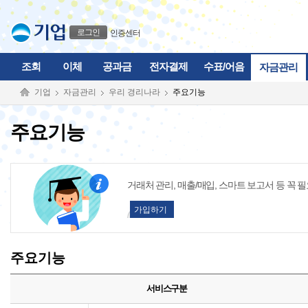
본문으로 바로가기
푸터 바로가기
로그인
인증센터
조회
이체
공과금
전자결제
수표/어음
자금관리
기업
자금관리
우리 경리나라
주요기능
주요기능
거래처 관리, 매출/매입, 스마트 보고서 등 
가입하기
주요기능
서비스구분