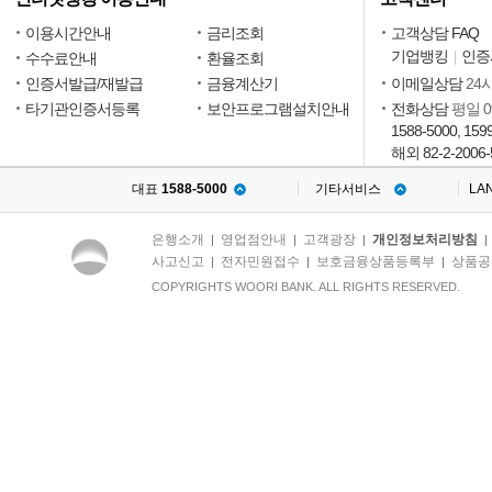
이용시간안내
금리조회
고객상담 FAQ
기업뱅킹
인증
수수료안내
환율조회
인증서발급/재발급
금융계산기
이메일상담
24
타기관인증서등록
보안프로그램설치안내
전화상담
평일 09
1588-5000, 159
해외 82-2-2006-
대표
1588-5000
기타서비스
LA
은행소개
영업점안내
고객광장
개인정보처리방침
|
|
|
사고신고
전자민원접수
보호금융상품등록부
상품공
|
|
|
COPYRIGHTS WOORI BANK. ALL RIGHTS RESERVED.