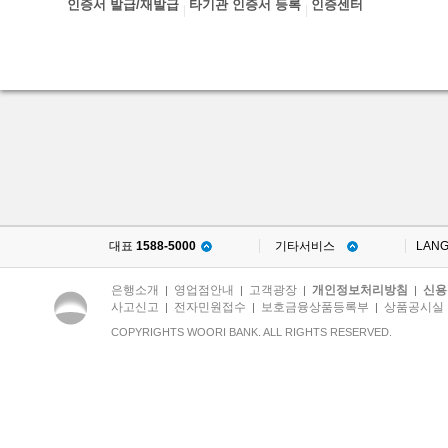
인증서 발급/재발급
타기관 인증서 등록
인증센터
대표
1588-5000
기타서비스
LAN
은행소개
영업점안내
고객광장
개인정보처리방침
신용
|
|
|
|
사고신고
전자민원접수
보호금융상품등록부
상품공시실
|
|
|
COPYRIGHTS WOORI BANK. ALL RIGHTS RESERVED.