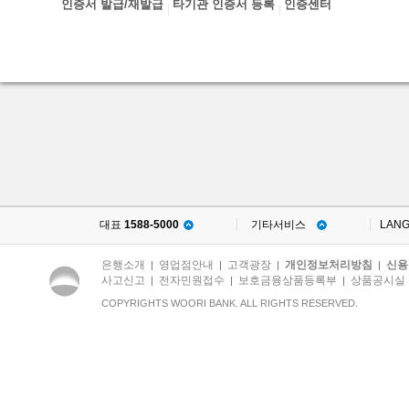
인증서 발급/재발급
타기관 인증서 등록
인증센터
대표
1588-5000
기타서비스
LAN
은행소개
영업점안내
고객광장
개인정보처리방침
신용
|
|
|
|
사고신고
전자민원접수
보호금융상품등록부
상품공시실
|
|
|
COPYRIGHTS WOORI BANK. ALL RIGHTS RESERVED.