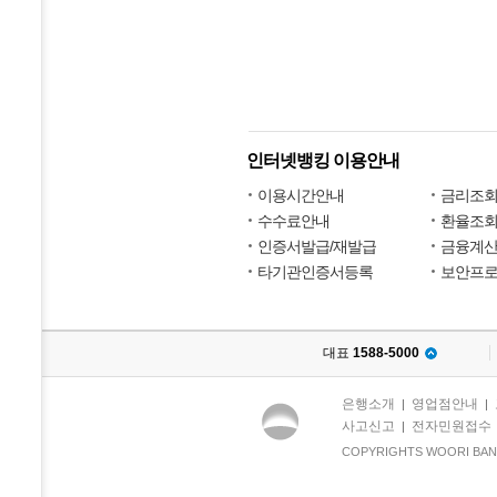
인터넷뱅킹 이용안내
이용시간안내
금리조
수수료안내
환율조
인증서발급/재발급
금융계
타기관인증서등록
보안프
대표
1588-5000
은행소개
영업점안내
|
|
사고신고
전자민원접수
|
COPYRIGHTS WOORI BANK