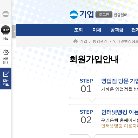
본문으로 바로가기
푸터 바로가기
로그인
인증센터
조회
이체
공과금
전
기업
뱅킹관리
인터넷뱅킹정
회원가입안내
영업점 방문 가
STEP
01
가까운 영업점을 
인터넷뱅킹 이용
STEP
02
우리은행 홈페이지(w
인터넷뱅킹 이용자