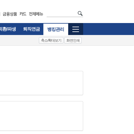
외환/파생
퇴직연금
뱅킹관리
축소/확대보기
화면인쇄