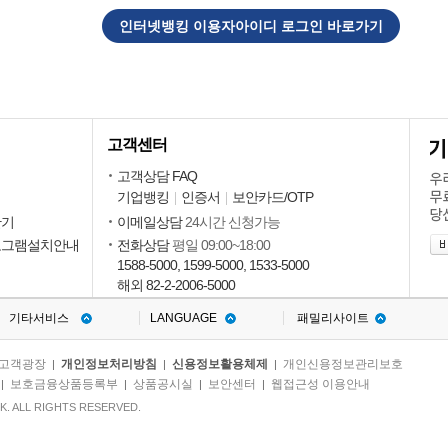
인터넷뱅킹 이용자아이디 로그인 바로가기
고객센터
회
고객상담 FAQ
기업뱅킹
인증서
보안카드/OTP
회
산기
이메일상담
24시간 신청가능
로그램설치안내
전화상담
평일 09:00~18:00
1588-5000, 1599-5000, 1533-5000
해외 82-2-2006-5000
기타서비스
LANGUAGE
패밀리사이트
고객광장
개인정보처리방침
신용정보활용체제
개인신용정보관리보호
|
|
|
보호금융상품등록부
상품공시실
보안센터
웹접근성 이용안내
|
|
|
|
. ALL RIGHTS RESERVED.