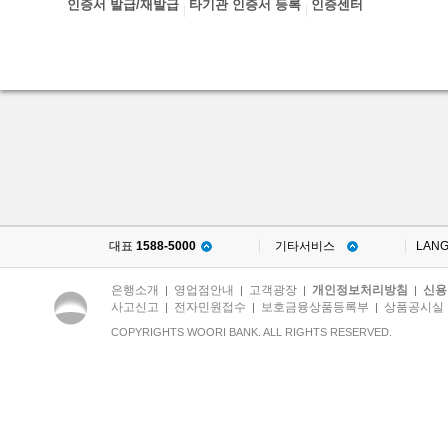
인증서 발급/재발급
타기관 인증서 등록
인증센터
대표
1588-5000
기타서비스
LAN
은행소개
영업점안내
고객광장
개인정보처리방침
신용
|
|
|
|
사고신고
전자민원접수
보호금융상품등록부
상품공시실
|
|
|
COPYRIGHTS WOORI BANK. ALL RIGHTS RESERVED.