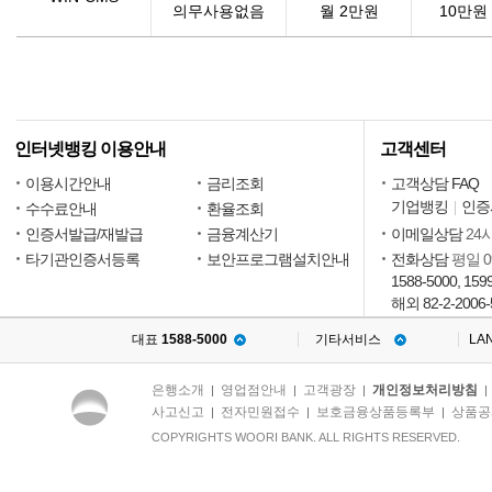
의무사용없음
월 2만원
10만원
인터넷뱅킹 이용안내
고객센터
이용시간안내
금리조회
고객상담 FAQ
기업뱅킹
인증
수수료안내
환율조회
인증서발급/재발급
금융계산기
이메일상담
24
타기관인증서등록
보안프로그램설치안내
전화상담
평일 09
1588-5000, 159
해외 82-2-2006-
대표
1588-5000
기타서비스
LA
은행소개
영업점안내
고객광장
개인정보처리방침
|
|
|
사고신고
전자민원접수
보호금융상품등록부
상품공
|
|
|
COPYRIGHTS WOORI BANK. ALL RIGHTS RESERVED.