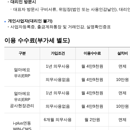
대리인 방문시
대표자 방문시 구비서류, 위임장(법인 또는 사용인감날인), 대
개인사업자(대리인 불가)
사업자등록증, 출금계좌통장 및 거래인감, 실명확인증표
이용 수수료(부가세 별도)
구분
가입조건
이용수수료
설치비
1년 의무사용
월 4만9천원
면제
얼마에요
우리ERP
의무사용없음
월 4만9천원
10만원
1년 의무사용
월 4만9천원
면제
얼마에요
우리ERP
공사현장관리
의무사용없음
월 4만9천원
10만원
6개월 의무사용
월 2만원
면제
i-plus연동
WIN-CMS