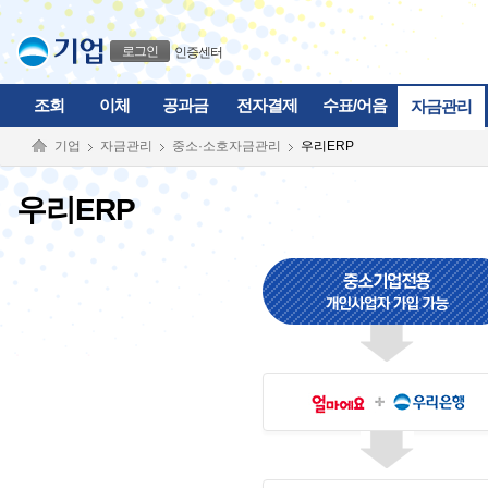
본문으로 바로가기
푸터 바로가기
로그인
인증센터
조회
이체
공과금
전자결제
수표/어음
자금관리
기업
자금관리
중소·소호자금관리
우리ERP
우리ERP