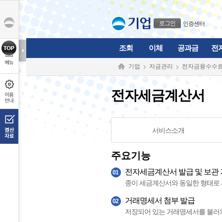
본문으로 바로가기
푸터 바로가기
로그인
인증센터
조회
이체
공과금
전
기업
자금관리
전자금융수수료
전자세금계산서
서비스소개
주요기능
전자세금계산서 발급 및 보관
01
종이 세금계산서와 동일한 형태로 
거래명세서 첨부 발급
02
저장되어 있는 거래명세서를 불러와