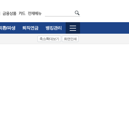
외환/파생
퇴직연금
뱅킹관리
축소/확대보기
화면인쇄