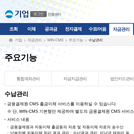
본문으로 바로가기
푸터 바로가기
로그인
인증센터
조회
이체
공과금
전자결제
수표/어음
자금관리
기업
자금관리
WIN-CMS
주요기능
수납관리
주요기능
통합계좌관리
자금지급관리
법인카드관리
수납관리
금융결제원 CMS 출금이체 서비스를 이용하실 수 있습니다.
※ 단, WIN-CMS 기본형만 제공하며 별도의 금융결제원 CMS 서비
서비스 내용
금융결제원과 자동이체 출금동의 자료 및 자동이체 자료의 송수신
납부자별 자동이체 처리 결과 관리 : 수납결과 관리, 미납금 재처리 등