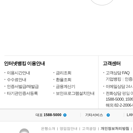
인터넷뱅킹 이용안내
고객센터
이용시간안내
금리조회
고객상담 FAQ
기업뱅킹
인증
수수료안내
환율조회
인증서발급/재발급
금융계산기
이메일상담
24
타기관인증서등록
보안프로그램설치안내
전화상담
평일 09
1588-5000, 159
해외 82-2-2006-
대표
1588-5000
기타서비스
LA
은행소개
영업점안내
고객광장
개인정보처리방침
|
|
|