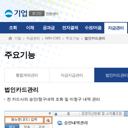
본문으로 바로가기
푸터 바로가기
로그인
인증센터
조회
이체
공과금
전자결제
수표/어음
자금관리
기업
자금관리
WIN-CMS
주요기능
법인카드관리
주요기능
통합계좌관리
자금지급관리
법인카드관리
법인카드관리
전 카드사의 승인/청구내역 조회 및 미청구 내역 관리