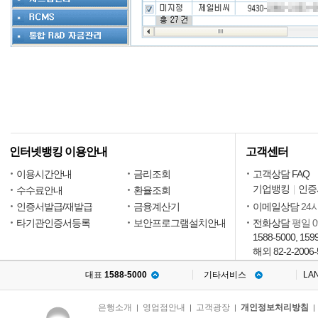
인터넷뱅킹 이용안내
고객센터
이용시간안내
금리조회
고객상담 FAQ
기업뱅킹
인증
수수료안내
환율조회
인증서발급/재발급
금융계산기
이메일상담
24
타기관인증서등록
보안프로그램설치안내
전화상담
평일 09
1588-5000, 159
해외 82-2-2006-
대표
1588-5000
기타서비스
LA
은행소개
영업점안내
고객광장
개인정보처리방침
|
|
|