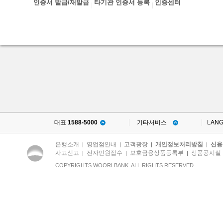
인증서 발급/재발급
타기관 인증서 등록
인증센터
대표
1588-5000
기타서비스
LAN
은행소개
영업점안내
고객광장
개인정보처리방침
신용
|
|
|
|
사고신고
전자민원접수
보호금융상품등록부
상품공시실
|
|
|
COPYRIGHTS WOORI BANK. ALL RIGHTS RESERVED.