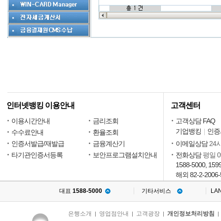
인터넷뱅킹 이용안내
고객센터
이용시간안내
금리조회
고객상담 FAQ
기업뱅킹
인증
수수료안내
환율조회
인증서발급/재발급
금융계산기
이메일상담
24
타기관인증서등록
보안프로그램설치안내
전화상담
평일 09
1588-5000, 159
해외 82-2-2006-
대표
1588-5000
기타서비스
LA
은행소개
영업점안내
고객광장
개인정보처리방침
|
|
|