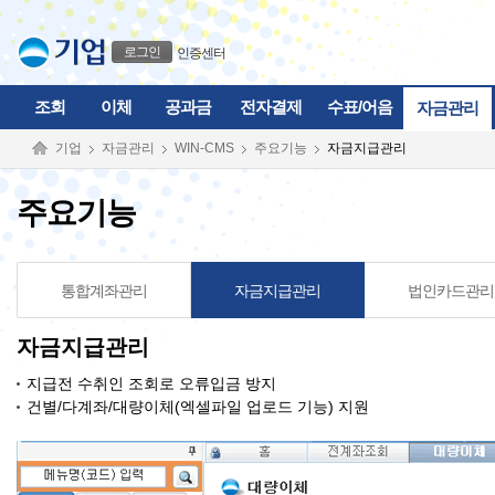
본문으로 바로가기
푸터 바로가기
로그인
인증센터
조회
이체
공과금
전자결제
수표/어음
자금관리
기업
자금관리
WIN-CMS
주요기능
자금지급관리
주요기능
통합계좌관리
자금지급관리
법인카드관리
자금지급관리
지급전 수취인 조회로 오류입금 방지
건별/다계좌/대량이체(엑셀파일 업로드 기능) 지원