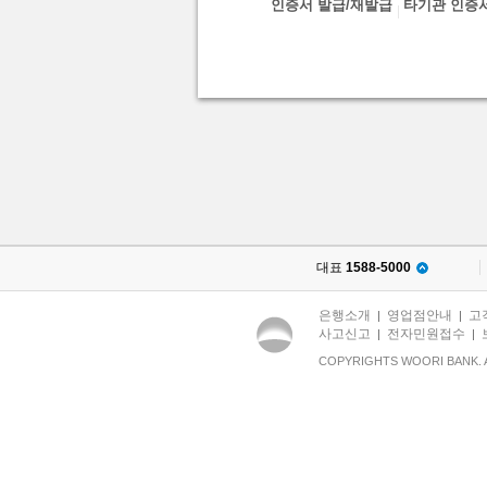
인증서 발급/재발급
타기관 인증
대표
1588-5000
은행소개
영업점안내
고
|
|
사고신고
전자민원접수
|
|
COPYRIGHTS WOORI BANK. 