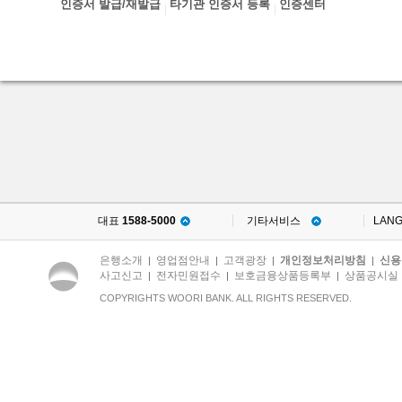
인증서 발급/재발급
타기관 인증서 등록
인증센터
대표
1588-5000
기타서비스
LAN
은행소개
영업점안내
고객광장
개인정보처리방침
신용
|
|
|
|
사고신고
전자민원접수
보호금융상품등록부
상품공시실
|
|
|
COPYRIGHTS WOORI BANK. ALL RIGHTS RESERVED.