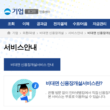
본문으로 바로가기
푸터 바로가기
로그인
인증센터
조회
이체
공과금
전자결제
수표/어음
자금관리
기업
외환/파생
비대면 신용장개설
서비스안내
비대면 신용장개
서비스안내
비대면 신용장개설서비스 안내
비대면 신용장개설서비스란?
은행 방문 없이 인터넷뱅킹에서 직접 신용장개
본 서비스는 무료로 이용하실 수 있습니다.