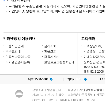
서비스 이용안내
우리은행과 수출입관련 외환거래가 있으며, 기업인터넷뱅킹을 사용
기업인터넷 뱅킹에 로그인하여, 비대면 신용장개설 > 서비스가입에
인터넷뱅킹 이용안내
고객센터
이용시간안내
금리조회
고객상담 FAQ
기업뱅킹
인증
수수료안내
환율조회
인증서발급/재발급
금융계산기
이메일상담
24
타기관인증서등록
보안프로그램설치안내
전화상담
평일 09
1588-5000, 159
해외 82-2-2006-
대표
1588-5000
기타서비스
LA
은행소개
영업점안내
고객광장
개인정보처리방침
|
|
|
사고신고
전자민원접수
보호금융상품등록부
상품공
|
|
|
COPYRIGHTS WOORI BANK. ALL RIGHTS RESERVED.