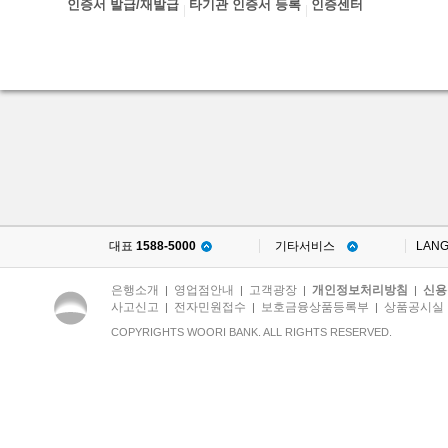
인증서 발급/재발급
타기관 인증서 등록
인증센터
대표
1588-5000
기타서비스
LAN
은행소개
영업점안내
고객광장
개인정보처리방침
신용
|
|
|
|
사고신고
전자민원접수
보호금융상품등록부
상품공시실
|
|
|
COPYRIGHTS WOORI BANK. ALL RIGHTS RESERVED.