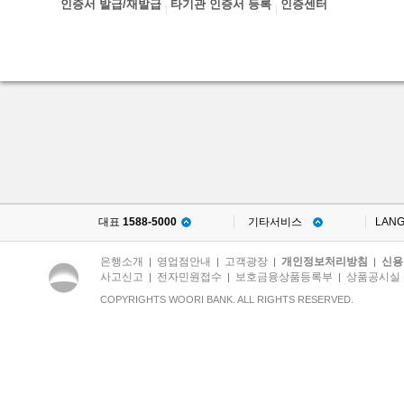
인증서 발급/재발급
타기관 인증서 등록
인증센터
대표
1588-5000
기타서비스
LAN
은행소개
영업점안내
고객광장
개인정보처리방침
신용
|
|
|
|
사고신고
전자민원접수
보호금융상품등록부
상품공시실
|
|
|
COPYRIGHTS WOORI BANK. ALL RIGHTS RESERVED.