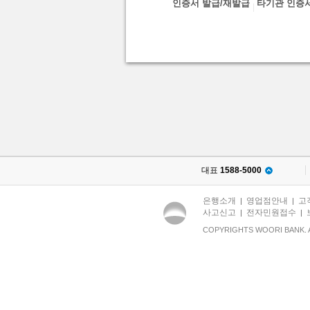
인증서 발급/재발급
타기관 인증
대표
1588-5000
은행소개
영업점안내
고
|
|
사고신고
전자민원접수
|
|
COPYRIGHTS WOORI BANK. 