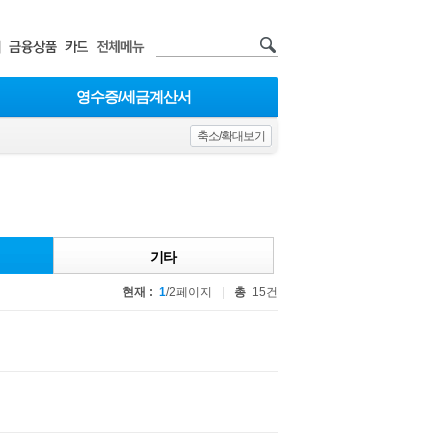
영수증/세금계산서
축소/확대보기
기타
현재 :
1
/2페이지
총
15건