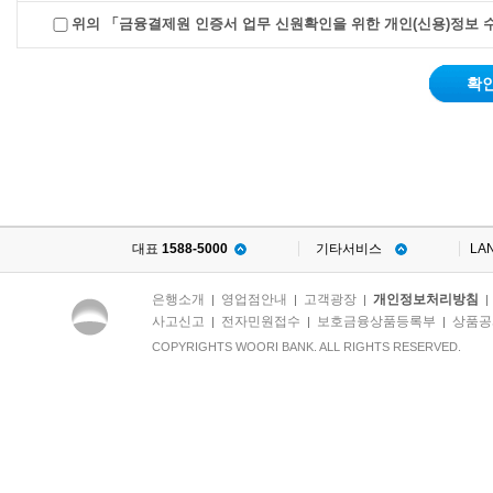
위의 「금융결제원 인증서 업무 신원확인을 위한 개인(신용)정보 
□ 개인(신용)정보 및 기타 
확
항 목
인증서 발급 고객정보
(계좌번호 및 비밀번호, 전자금융거래 ID 및
인증서 발
비밀번호, 성명, 생년월일, 휴대폰번호, CI)
*
[고유식별정보 수집․이용 
호, 외국인등록번호
대표
1588-5000
기타서비스
LA
는 
별정보의 처리)에 의거 신
은행소개
영업점안내
고객광장
개인정보처리방침
|
|
|
사고신고
전자민원접수
보호금융상품등록부
상품공
|
|
|
별도의 동의 없이 수집합니
COPYRIGHTS WOORI BANK. ALL RIGHTS RESERVED.
** 수집하는 필수 개인(신
9조에 따라 운영기준 준수