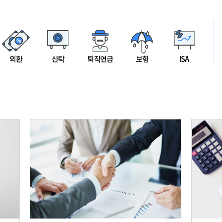
외환
신탁
퇴직연금
보험
ISA