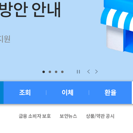
1
2
3
4
조회
이체
환율
금융 소비자 보호
보안뉴스
상품/약관 공시