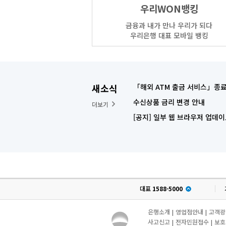
우리WON뱅킹
금융과 내가 만나 우리가 되다
우리은행 대표 모바일 뱅킹
새소식
「해외 ATM 출금 서비스」종료
수신상품 금리 변경 안내
더보기
[공지] 일부 웹 브라우저 업데이트
대표
1588-5000
은행소개
영업점안내
고객광
|
|
사고신고
전자민원접수
보호
|
|