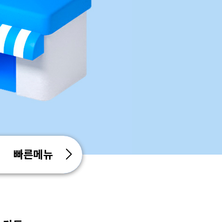
스피드계좌조회
공과
빠른메뉴
고객광장
영업점