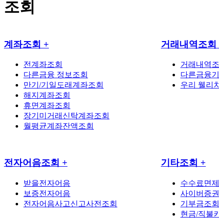
조회
계좌조회
+
거래내역조회
전계좌조회
거래내역
다른금융 정보조회
다른금융기
만기/기일도래계좌조회
우리 웰리
해지계좌조회
휴면계좌조회
장기미거래신탁계좌조회
월평균계좌잔액조회
전자어음조회
+
기타조회
+
받을전자어음
수수료면
보증전자어음
사이버증
전자어음사고신고사전조회
기부금조
현금/직불