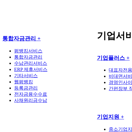
기업서
통합자금관리
+
펌뱅킹서비스
통합자금관리
기업플러스
+
수납관리서비스
ERP 제휴서비스
대표자전
기타서비스
비대면서
웹펌뱅킹
경영인사
등록금관리
간편장부 
전자금융수수료
사채원리금수납
기업지원
+
중소기업