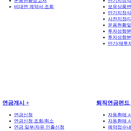
운용현황보고서
만기지정
비대면 계약서 조회
보유상품변
만기지정식
사전지정(
운용현황
투자성향
투자성향
만기(재투
연금개시
+
퇴직연금펀드
연금신청
자동환매 
연금신청 조회/취소
자동환매 
연금 일부/자유 인출신청
예약접수내