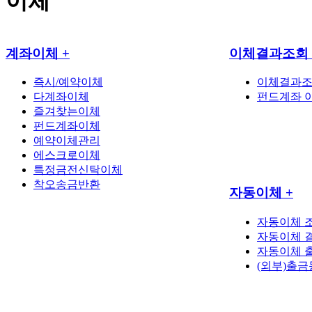
이체
계좌이체
+
이체결과조회
즉시/예약이체
이체결과
다계좌이체
펀드계좌 
즐겨찾는이체
펀드계좌이체
예약이체관리
에스크로이체
특정금전신탁이체
착오송금반환
자동이체
+
자동이체 
자동이체 
자동이체 
(외부)출