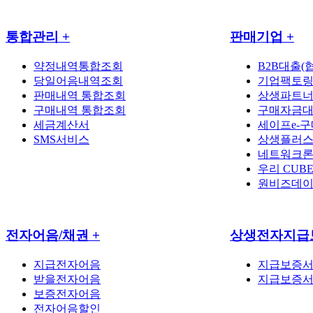
통합관리
+
판매기업
+
약정내역통합조회
B2B대출(
당일어음내역조회
기업팩토링
판매내역 통합조회
상생파트너
구매내역 통합조회
구매자금대
세금계산서
세이프e-구
SMS서비스
상생플러스
네트워크론
우리 CUB
원비즈데
전자어음/채권
+
상생전자지급
지급전자어음
지급보증서
받을전자어음
지급보증서
보증전자어음
전자어음할인