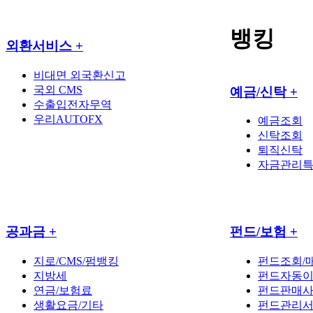
뱅킹
외환서비스
+
비대면 외국환신고
국외 CMS
예금/신탁
+
수출입전자무역
우리AUTOFX
예금조회
신탁조회
퇴직신탁
자금관리
공과금
+
펀드/보험
+
지로/CMS/펌뱅킹
펀드조회/
지방세
펀드자동
연금/보험료
펀드판매
생활요금/기타
펀드관리