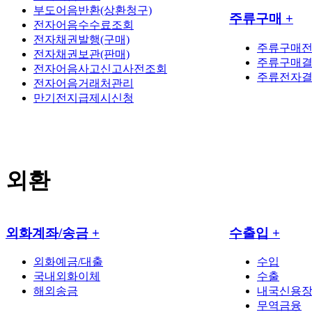
부도어음반환(상환청구)
주류구매
+
전자어음수수료조회
전자채권발행(구매)
주류구매
전자채권보관(판매)
주류구매결
전자어음사고신고사전조회
주류전자
전자어음거래처관리
만기전지급제시신청
외환
외화계좌/송금
+
수출입
+
외화예금/대출
수입
국내외화이체
수출
해외송금
내국신용
무역금융