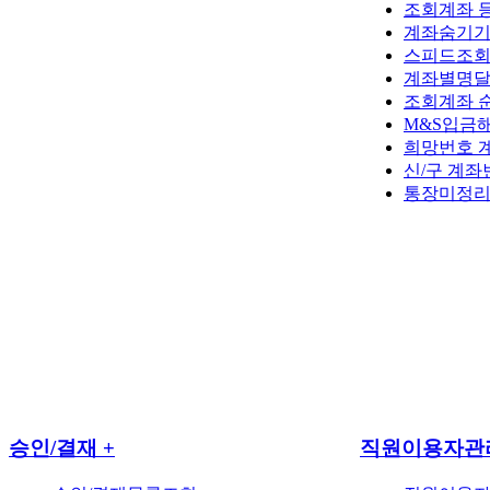
조회계좌 
계좌숨기
스피드조회
계좌별명
조회계좌 
M&S입금
희망번호 
신/구 계
통장미정
승인/결재
+
직원이용자관