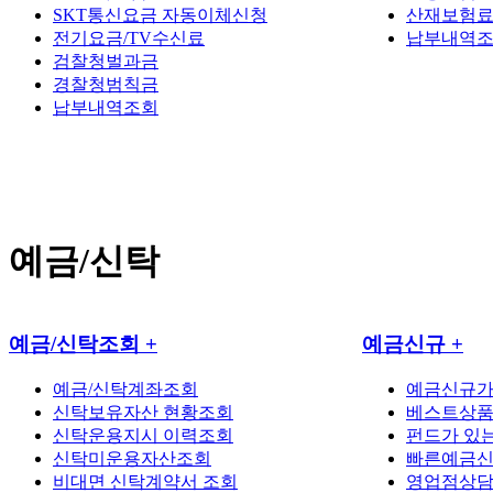
SKT통신요금 자동이체신청
산재보험료
전기요금/TV수신료
납부내역
검찰청벌과금
경찰청범칙금
납부내역조회
예금/신탁
예금/신탁조회
+
예금신규
+
예금/신탁계좌조회
예금신규
신탁보유자산 현황조회
베스트상
신탁운용지시 이력조회
펀드가 있
신탁미운용자산조회
빠른예금
비대면 신탁계약서 조회
영업점상