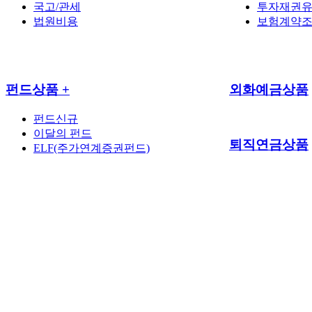
국고/관세
투자재권유
법원비용
보험계약
펀드상품
+
외화예금상품
펀드신규
이달의 펀드
퇴직연금상품
ELF(주가연계증권펀드)