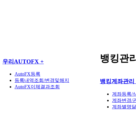
뱅킹관
우리AUTOFX
+
AutoFX등록
등록내역조회/변경및해지
뱅킹계좌관리
AutoFX이체결과조회
계좌등록/
계좌변경/
계좌별명