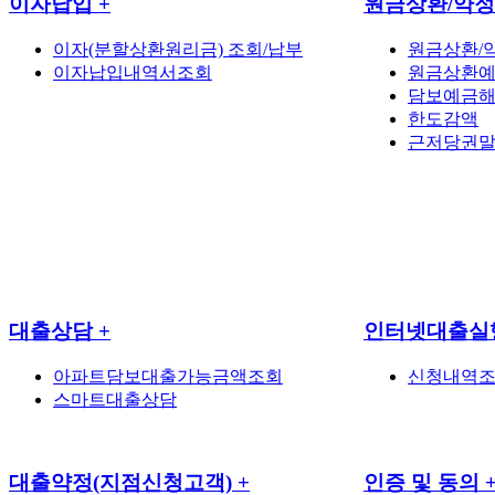
이자납입
+
원금상환/약
이자(분할상환원리금) 조회/납부
원금상환/
이자납입내역서조회
원금상환
담보예금해
한도감액
근저당권
대출상담
+
인터넷대출실
아파트담보대출가능금액조회
신청내역조
스마트대출상담
대출약정(지점신청고객)
+
인증 및 동의