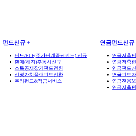
펀드신규
+
연금펀드신규
펀드/ELF(주가연계증권펀드) 신규
연금저축펀
환매(해지)후동시신규
연금저축펀
소득공제장기펀드전환
연금펀드
신영가치플랜펀드전환
연금펀드자
우리펀드&적금서비스
연금전용M
연금저축펀