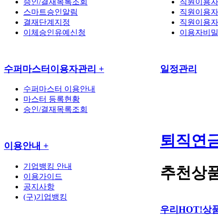
승인/결재목록조회
직원이용자
스마트승인알림
직원이용자
결재단계지정
직원이용자
이체승인유예신청
이용자비밀
수퍼마스터이용자관리
+
일정관리
수퍼마스터 이용안내
마스터 등록현황
승인/결재목록조회
퇴직연
이용안내
+
기업뱅킹 안내
추천상
이용가이드
공지사항
(구)기업뱅킹
우리HOT!상