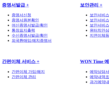
증명서발급
+
보안관리
+
증명서신청
보안서비스
증명서원본확인
보안서비
여신증명서발급/확인
보안서비
통장표지출력
원터치안
수신증명서발급/확인
지연이체
외국환매입/예치증명서
간편이체 서비스
+
WON Time
간편이체 가입/해지
예약상담서
간편이체 관리
예약내역
과거예약