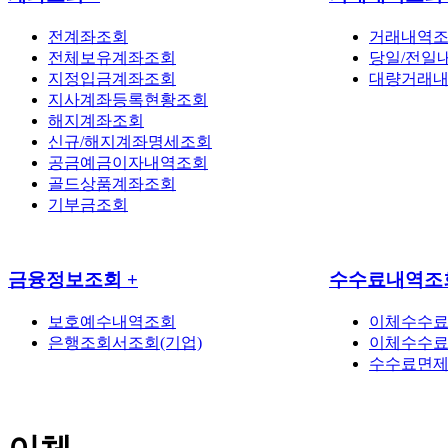
전계좌조회
거래내역
전체보유계좌조회
당일/전일
지정입금계좌조회
대량거래
지사계좌등록현황조회
해지계좌조회
신규/해지계좌명세조회
공금예금이자내역조회
골드상품계좌조회
기부금조회
금융정보조회
+
수수료내역조
보호예수내역조회
이체수수
은행조회서조회(기업)
이체수수료
수수료면