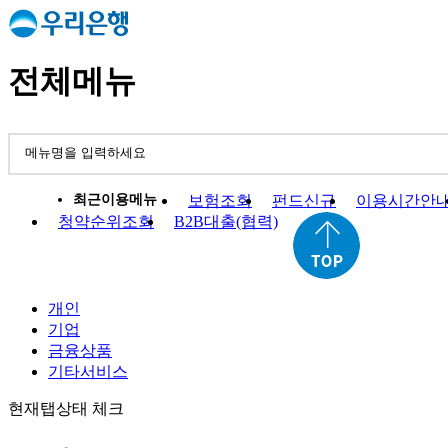
전체메뉴
최근이용메뉴
보험조회
펀드신규
이용시간안
청약순위조회
B2B대출(협력)
개인
기업
금융상품
기타서비스
현재탭상태 체크