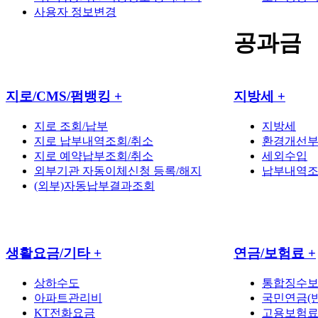
사용자 정보변경
공과금
지로/CMS/펌뱅킹
+
지방세
+
지로 조회/납부
지방세
지로 납부내역조회/취소
환경개선
지로 예약납부조회/취소
세외수입
외부기관 자동이체신청 등록/해지
납부내역
(외부)자동납부결과조회
생활요금/기타
+
연금/보험료
+
상하수도
통합징수
아파트관리비
국민연금(반
KT전화요금
고용보험료