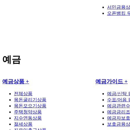
서민금융
오픈뱅킹 
예금
예금상품
+
예금가이드
+
전체상품
예금/신탁
목돈굴리기상품
수표/어음
목돈모으기상품
예금관련
주택청약상품
예금금리
지수연동상품
예금자보
절세상품
보호금융