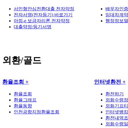
서민형안심전환대출 전자약정
배우자인증
전자서명(전자등기) 바로가기
임대차계약
아낌-e 보금자리론 전자약정
행정정보열
대출약정/등기서명
외환/골드
환율조회
+
인터넷환전
+
환율조회
환전하기
환율그래프
외화수령
환율동향
외화기프
인천공항지점환율조회
인터넷뱅
환전내역조
외화수령