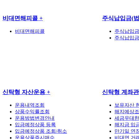
비대면해피콜
+
주식납입금(
비대면해피콜
주식납입금
주식납입금
신탁형 자산운용
+
신탁형 계좌
운용내역조회
보유자산 
상품수익률조회
해지예상조
운용방법변경안내
세금우대한
입금예정상품 등록
해지금 입
입금예정상품 조회/취소
만기일 연
운용상품즉시매수
비대면 거