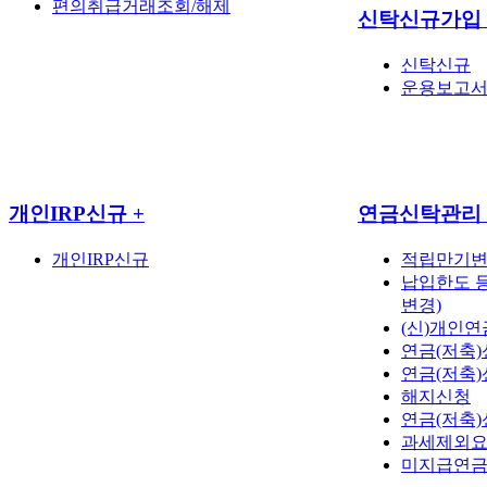
편의취급거래조회/해제
신탁신규가입
신탁신규
운용보고
개인IRP신규
+
연금신탁관리
개인IRP신규
적립만기
납입한도 
변경)
(신)개인
연금(저축
연금(저축)
해지신청
연금(저축)
과세제외요
미지급연금