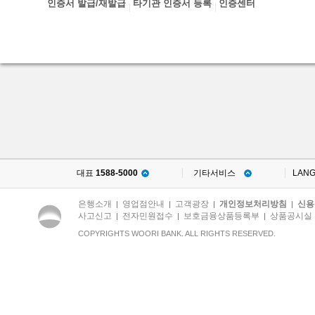
인증서 발급/재발급
타기관 인증서 등록
인증센터
대표
1588-5000
기타서비스
LAN
은행소개
영업점안내
고객광장
개인정보처리방침
신용
|
|
|
|
사고신고
전자민원접수
보호금융상품등록부
상품공시실
|
|
|
COPYRIGHTS WOORI BANK. ALL RIGHTS RESERVED.