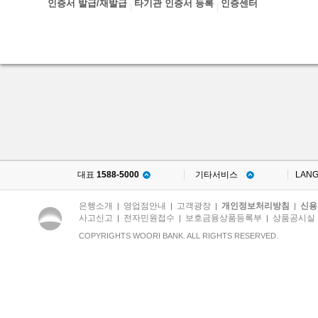
인증서 발급/재발급
타기관 인증서 등록
인증센터
대표
1588-5000
기타서비스
LAN
은행소개
영업점안내
고객광장
개인정보처리방침
신용
|
|
|
|
사고신고
전자민원접수
보호금융상품등록부
상품공시실
|
|
|
COPYRIGHTS WOORI BANK. ALL RIGHTS RESERVED.