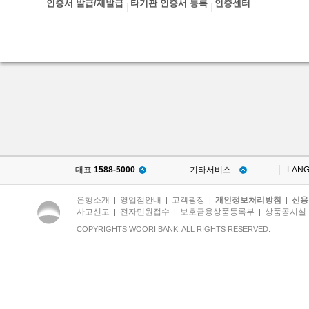
인증서 발급/재발급
타기관 인증서 등록
인증센터
대표
1588-5000
기타서비스
LAN
은행소개
영업점안내
고객광장
개인정보처리방침
신용
|
|
|
|
사고신고
전자민원접수
보호금융상품등록부
상품공시실
|
|
|
COPYRIGHTS WOORI BANK. ALL RIGHTS RESERVED.