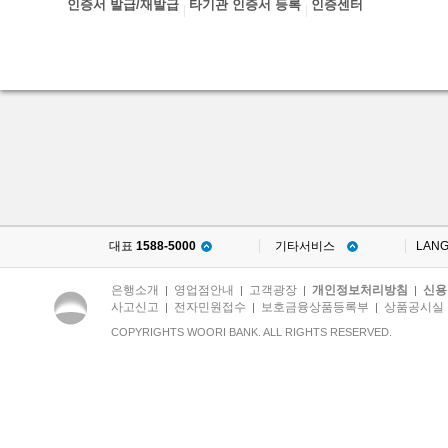
인증서 발급/재발급
타기관 인증서 등록
인증센터
대표
1588-5000
기타서비스
LAN
은행소개
영업점안내
고객광장
개인정보처리방침
신용
|
|
|
|
사고신고
전자민원접수
보호금융상품등록부
상품공시실
|
|
|
COPYRIGHTS WOORI BANK. ALL RIGHTS RESERVED.