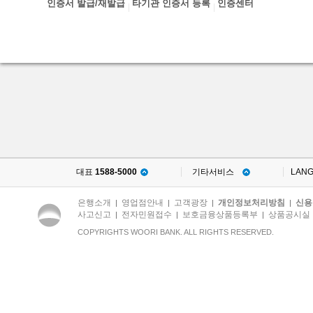
인증서 발급/재발급
타기관 인증서 등록
인증센터
대표
1588-5000
기타서비스
LAN
은행소개
영업점안내
고객광장
개인정보처리방침
신용
|
|
|
|
사고신고
전자민원접수
보호금융상품등록부
상품공시실
|
|
|
COPYRIGHTS WOORI BANK. ALL RIGHTS RESERVED.