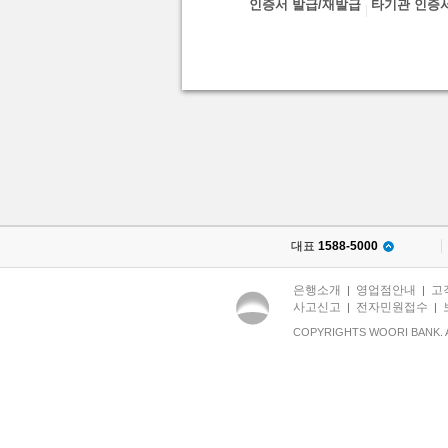
인증서 발급/재발급
타기관 인증
대표
1588-5000
은행소개
영업점안내
고
|
|
사고신고
전자민원접수
|
|
COPYRIGHTS WOORI BANK. 