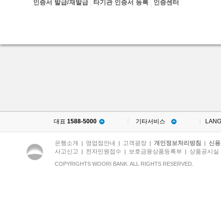
인증서 발급/재발급
타기관 인증서 등록
인증센터
대표
1588-5000
기타서비스
LAN
은행소개
영업점안내
고객광장
개인정보처리방침
신용
|
|
|
|
사고신고
전자민원접수
보호금융상품등록부
상품공시실
|
|
|
COPYRIGHTS WOORI BANK. ALL RIGHTS RESERVED.