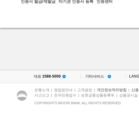
인증서 발급/재발급
타기관 인증서 등록
인증센터
대표
1588-5000
기타서비스
LAN
은행소개
영업점안내
고객광장
개인정보처리방침
신용
|
|
|
|
사고신고
전자민원접수
보호금융상품등록부
상품공시실
|
|
|
COPYRIGHTS WOORI BANK. ALL RIGHTS RESERVED.